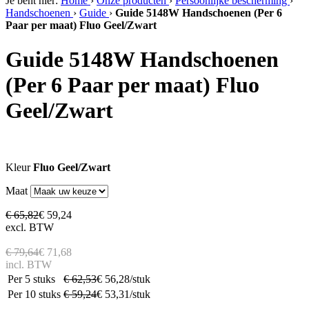
Je bent hier:
Home
›
Onze producten
›
Persoonlijke bescherming
›
Handschoenen
›
Guide
›
Guide 5148W Handschoenen (Per 6
Paar per maat) Fluo Geel/Zwart
Guide 5148W Handschoenen
(Per 6 Paar per maat) Fluo
Geel/Zwart
Kleur
Fluo Geel/Zwart
Maat
€ 65,82
€ 59,24
excl. BTW
€ 79,64
€ 71,68
incl. BTW
Per 5 stuks
€ 62,53
€ 56,28/stuk
Per 10 stuks
€ 59,24
€ 53,31/stuk