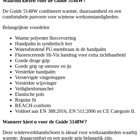
Waarom kiezen voor de Guide 5148W?
De Guide 5148W combineert warmte, duurzaamheid en een
comfortabele pasvorm voor winterse werkomstandigheden.
Belangrijkste voordelen
Warme polyester fleecevoering
Handpalm in synthetisch leer
Waterafstotend PU-membraan in de handpalm
Fluorescerende Hi-Vis handrug voor extra zichtbaarheid
Goede droge grip
Goede grip op sneeuw en ijs
Versterkte handpalm
Verstevigde vingertoppen
Versterkte wijsvinger
Veiligheidsmanchet
Elastische pols
Regular fit
REACH-conform
Voldoet aan EN 388:2016, EN 511:2006 en CE Categorie II.
Wanneer kiest u voor de Guide 5148W?
Deze winterwerkhandschoen is ideaal voor werkzaamheden waarbij
warmte, draagcomfort en een goede grip belangrijk zijn.